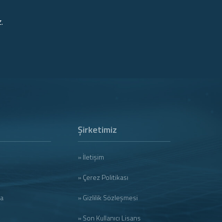
.
Şirketimiz
» İletişim
» Çerez Politikası
ma
» Gizlilik Sözleşmesi
» Son Kullanıcı Lisans