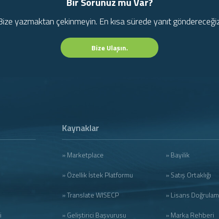
Bir Sorunuz mu Var?
Bize yazmaktan çekinmeyin. En kısa sürede yanıt göndereceğiz
Bize Ulaşın.
Kaynaklar
» Marketplace
» Bayilik
» Özellik İstek Platformu
» Satış Ortaklığı
» Translate WISECP
» Lisans Doğrula
i
» Geliştirici Başvurusu
» Marka Rehberi