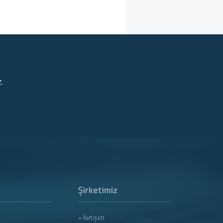
.
Şirketimiz
» İletişim