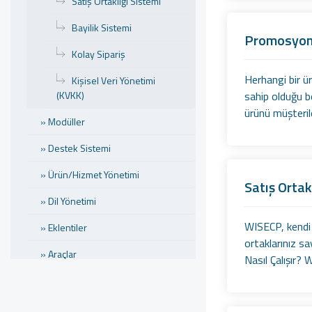
Satış Ortaklığı Sistemi
Bayilik Sistemi
Promosyon
Kolay Sipariş
Herhangi bir ür
Kişisel Veri Yönetimi
(KVKK)
sahip olduğu be
ürünü müşterile
» Modüller
» Destek Sistemi
» Ürün/Hizmet Yönetimi
Satış Ortak
» Dil Yönetimi
WISECP, kendi i
» Eklentiler
ortaklarınız sa
» Araçlar
Nasıl Çalışır? W
» Güvenlik
» WStore