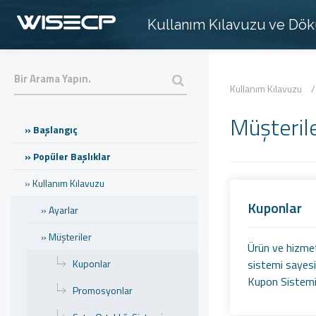
Kullanım Kılavuzu ve Dö
Kullanım Kılavuzu
Müşteril
» Başlangıç
» Popüler Başlıklar
» Kullanım Kılavuzu
Kuponlar
» Ayarlar
» Müşteriler
Ürün ve hizmetl
Kuponlar
sistemi sayesin
Kupon Sistemi N
Promosyonlar