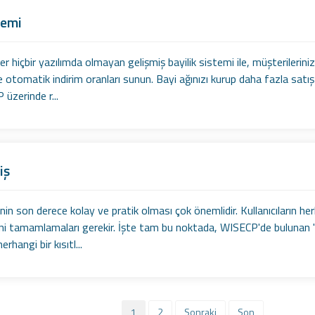
temi
 hiçbir yazılımda olmayan gelişmiş bayilik sistemi ile, müşterileriniz
 otomatik indirim oranları sunun. Bayi ağınızı kurup daha fazla satış 
 üzerinde r...
iş
inin son derece kolay ve pratik olması çok önemlidir. Kullanıcıların h
ini tamamlamaları gerekir. İşte tam bu noktada, WISECP'de bulunan "Ko
erhangi bir kısıtl...
1
2
Sonraki
Son