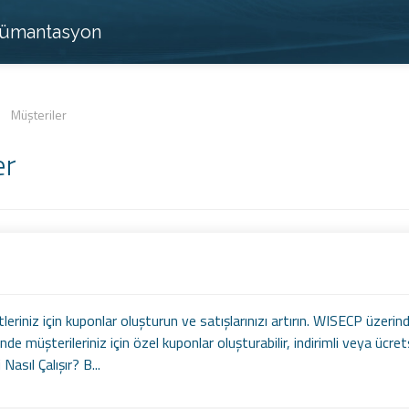
kümantasyon
/
Müşteriler
er
eriniz için kuponlar oluşturun ve satışlarınızı artırın. WISECP üzeri
de müşterileriniz için özel kuponlar oluşturabilir, indirimli veya ücret
asıl Çalışır? B...