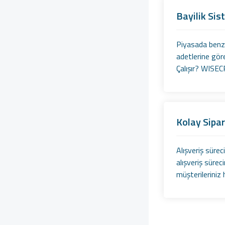
Bayilik Sis
Piyasada benzer
adetlerine göre
Çalışır? WISECP
Kolay Sipar
Alışveriş sürec
alışveriş sürec
müşterileriniz h