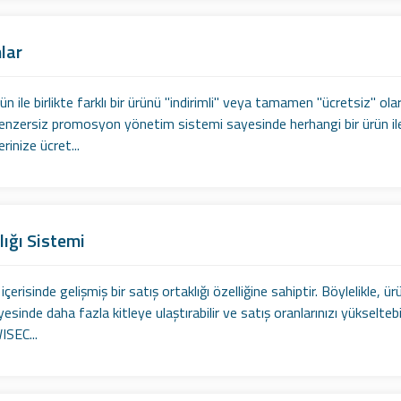
lar
ün ile birlikte farklı bir ürünü "indirimli" veya tamamen "ücretsiz" ola
nzersiz promosyon yönetim sistemi sayesinde herhangi bir ürün ile bir
rinize ücret...
lığı Sistemi
çerisinde gelişmiş bir satış ortaklığı özelliğine sahiptir. Böylelikle, ür
yesinde daha fazla kitleye ulaştırabilir ve satış oranlarınızı yükseltebi
ISEC...