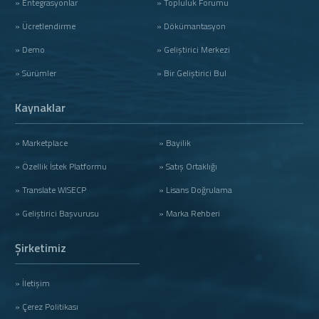
» Entegrasyonlar
» Topluluk Forumu
» Ücretlendirme
» Dökümantasyon
» Demo
» Geliştirici Merkezi
» Sürümler
» Bir Geliştirici Bul
Kaynaklar
» Marketplace
» Bayilik
» Özellik İstek Platformu
» Satış Ortaklığı
» Translate WISECP
» Lisans Doğrulama
» Geliştirici Başvurusu
» Marka Rehberi
Şirketimiz
» İletişim
» Çerez Politikası